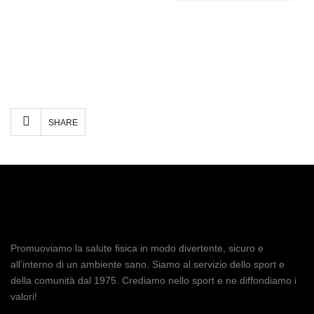
Facebook
Twitter
Email
Condividi
SHARE
Promuoviamo la salute fisica in modo divertente, sicuro e
all’interno di un ambiente sano. Siamo al servizio dello sport e
della comunità dal 1975. Crediamo nello sport e ne diffondiamo i
valori!