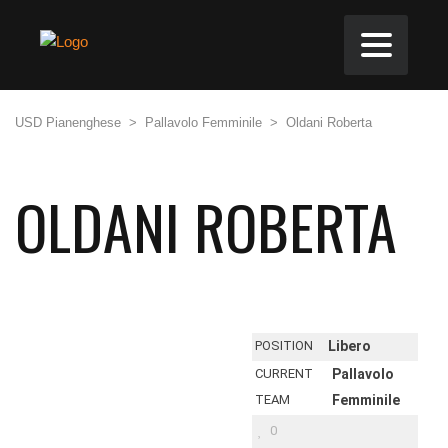
USD Pianenghese
>
Pallavolo Femminile
>
Oldani Roberta
OLDANI ROBERTA
POSITION
Libero
CURRENT
Pallavolo
TEAM
Femminile
0