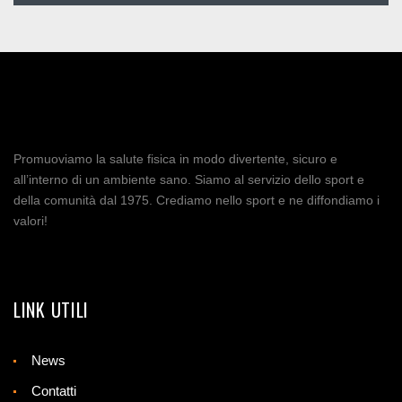
Promuoviamo la salute fisica in modo divertente, sicuro e
all’interno di un ambiente sano. Siamo al servizio dello sport e
della comunità dal 1975. Crediamo nello sport e ne diffondiamo i
valori!
LINK UTILI
News
Contatti