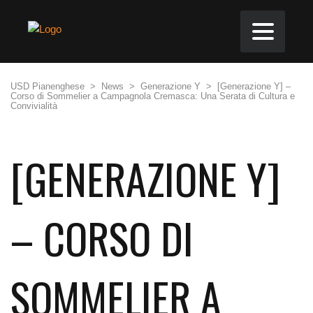
USD Pianenghese
>
News
>
Generazione Y
>
[Generazione Y] –
Corso di Sommelier a Campagnola Cremasca: Una Serata di Cultura e
Convivialità
[GENERAZIONE Y]
– CORSO DI
SOMMELIER A