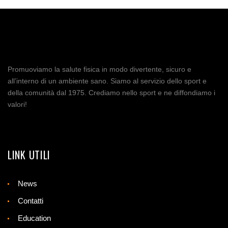
TWITTER
EMAIL
CONDIVIDI
Promuoviamo la salute fisica in modo divertente, sicuro e
all’interno di un ambiente sano. Siamo al servizio dello sport e
della comunità dal 1975. Crediamo nello sport e ne diffondiamo i
valori!
LINK UTILI
News
Contatti
Education